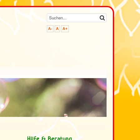
A-
A
A+
>
Hilfe & Beratung