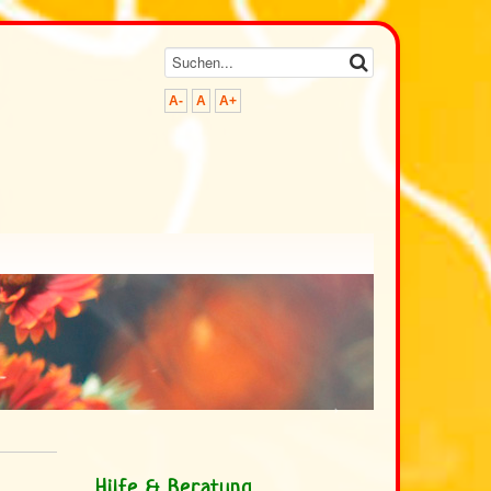
A-
A
A+
>
Hilfe & Beratung