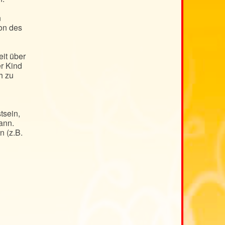
n
on des
eit über
r Kind
h zu
tsein,
ann.
 (z.B.