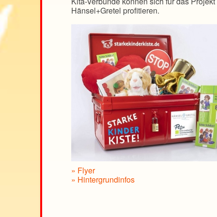
Kita-Verbünde können sich für das Projek
Hänsel+Gretel profitieren.
» Flyer
» Hintergrundinfos