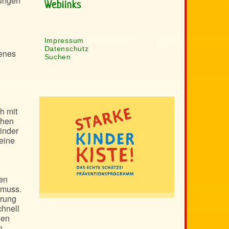
dungen
Weblinks
Impressum
Datenschutz
genes
Suchen
h mit
ehen
inder
 eine
ren
 muss.
erung
chnell
den
n.