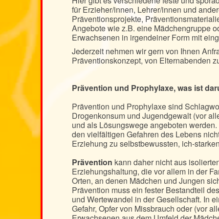
Hier gibt es verschiedene feste und spora
für Erzieher/innen, Lehrer/innen und ande
Präventionsprojekte, Präventionsmaterialie
Angebote wie z.B. eine Mädchengruppe ode
Erwachsenen in irgendeiner Form mit ein
Jederzeit nehmen wir gern von Ihnen Anfra
Präventionskonzept, von Elternabenden zu
Prävention und Prophylaxe, was ist dar
Prävention und Prophylaxe sind Schlagwo
Drogenkonsum und Jugendgewalt (vor alle
und als Lösungswege angeboten werden. M
den vielfältigen Gefahren des Lebens nich
Erziehung zu selbstbewussten, ich-starken
Prävention
kann daher nicht aus isolierte
Erziehungshaltung, die vor allem in der Fa
Orten, an denen Mädchen und Jungen sich 
Prävention muss ein fester Bestandteil d
und Wertewandel in der Gesellschaft. In e
Gefahr, Opfer von Missbrauch oder (vor a
Erwachsenen aus dem Umfeld der Mädchen