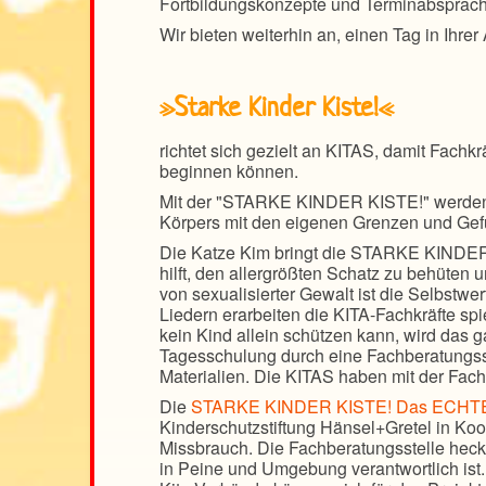
Fortbildungskonzepte und Terminabsprach
Wir bieten weiterhin an, einen Tag in Ihre
»Starke Kinder Kiste!«
richtet sich gezielt an KITAS, damit Fachkrä
beginnen können.
Mit der "STARKE KINDER KISTE!" werden K
Körpers mit den eigenen Grenzen und Gefü
Die Katze Kim bringt die STARKE KINDER 
hilft, den allergrößten Schatz zu behüten 
von sexualisierter Gewalt ist die Selbstwe
Liedern erarbeiten die KITA-Fachkräfte spi
kein Kind allein schützen kann, wird das
Tagesschulung durch eine Fachberatungsste
Materialien. Die KITAS haben mit der Fachb
Die
STARKE KINDER KISTE! Das ECHTE
Kinderschutzstiftung Hänsel+Gretel in Koo
Missbrauch. Die Fachberatungsstelle hecke
in Peine und Umgebung verantwortlich ist.