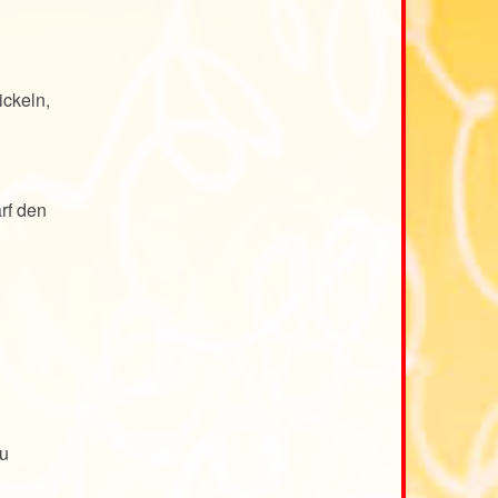
ickeln,
rf den
zu