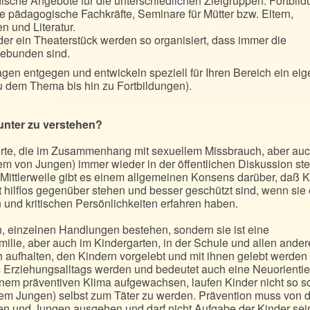
dische Angebote für die unterschiedlichen Zielgruppen: Fortbil
re pädagogische Fachkräfte, Seminare für Mütter bzw. Eltern,
n und Literatur.
r ein Theaterstück werden so organisiert, dass immer die
gebunden sind.
gen entgegen und entwickeln speziell für Ihren Bereich ein ei
 dem Thema bis hin zu Fortbildungen).
unter zu verstehen?
rte, die im Zusammenhang mit sexuellem Missbrauch, aber auc
m von Jungen) immer wieder in der öffentlichen Diskussion st
ittlerweile gibt es einem allgemeinen Konsens darüber, daß K
t hilflos gegenüber stehen und besser geschützt sind, wenn sie
 und kritischen Persönlichkeiten erfahren haben.
n, einzelnen Handlungen bestehen, sondern sie ist eine
milie, aber auch im Kindergarten, in der Schule und allen ande
aufhalten, den Kindern vorgelebt und mit ihnen gelebt werden
es Erziehungsalltags werden und bedeutet auch eine Neuorienti
inem präventiven Klima aufgewachsen, laufen Kinder nicht so s
llem Jungen) selbst zum Täter zu werden. Prävention muss von 
 und Jungen ausgehen und darf nicht Aufgabe der Kinder sei