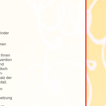
Kinder
enen
 ihnen
ävention
und
edoch
n-
atz der
fall.
en
msetzung