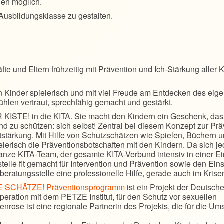
en möglich.
r Ausbildungsklasse zu gestalten.
fte und Eltern frühzeitig mit Prävention und Ich-Stärkung aller 
inder spielerisch und mit viel Freude am Entdecken des eig
hlen vertraut, sprechfähig gemacht und gestärkt.
KISTE! in die KITA. Sie macht den Kindern ein Geschenk, das
und zu schützen: sich selbst! Zentral bei diesem Konzept zur Pr
rtstärkung. Mit Hilfe von Schutzschätzen wie Spielen, Büchern 
elerisch die Präventionsbotschaften mit den Kindern. Da sich j
 ganze KITA-Team, der gesamte KITA-Verbund intensiv in einer Ei
lle fit gemacht für Intervention und Prävention sowie den Eins
eratungsstelle eine professionelle Hilfe, gerade auch im Krisen
 SCHÄTZE! Präventionsprogramm
ist ein Projekt der Deutsch
peration mit dem PETZE Institut, für den Schutz vor sexuellen
nrose ist eine regionale Partnerin des Projekts, die für die U