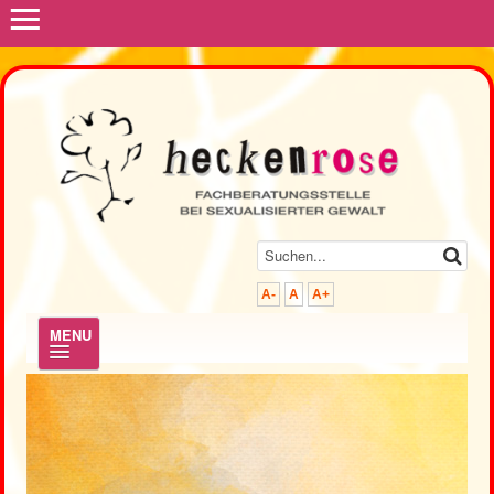
≡
A-
A
A+
MENU
.
Hilfe & Beratung
Prävention & Fortbildung