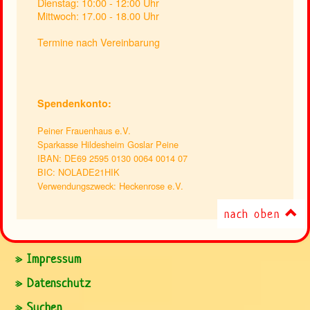
Dienstag: 10:00 - 12:00 Uhr
Mittwoch: 17.00 - 18.00 Uhr
Termine nach Vereinbarung
Spendenkonto:
Peiner Frauenhaus e.V.
Sparkasse Hildesheim Goslar Peine
IBAN: DE69 2595 0130 0064 0014 07
BIC: NOLADE21HIK
Verwendungszweck: Heckenrose e.V.
nach oben
» Impressum
» Datenschutz
» Suchen