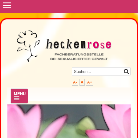
≡
A-
A
A+
MENU
.
Hilfe & Beratung
Prävention & Fortbildung