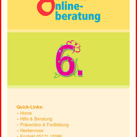
Quick-Links:
» Home
» Hilfe & Beratung
» Prävention & Fortbildung
» Heckenrose
» Kontakt 05171.15586